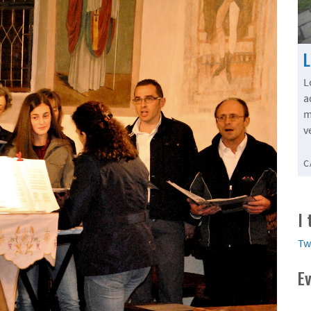
L
a
m
v
C
I
Tw
E