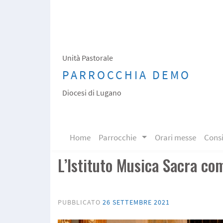
Skip
to
content
Unità Pastorale
PARROCCHIA DEMO
Diocesi di Lugano
Skip to content
Home
Parrocchie
Orari messe
Consi
L’Istituto Musica Sacra co
PUBBLICATO
26 SETTEMBRE 2021