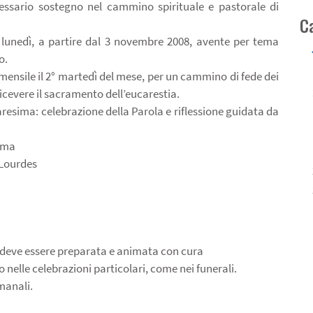
cessario sostegno nel cammino spirituale e pastorale di
C
el lunedì, a partire dal 3 novembre 2008, avente per tema
o.
mensile il 2° martedì del mese, per un cammino di fede dei
icevere il sacramento dell’eucarestia.
uaresima: celebrazione della Parola e riflessione guidata da
sima
 Lourdes
, deve essere preparata e animata con cura
o nelle celebrazioni particolari, come nei funerali.
imanali.