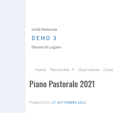
Skip
to
content
Unità Pastorale
DEMO 3
Diocesi di Lugano
Skip to content
Home
Parrocchie
Orari messe
Consi
Piano Pastorale 2021
PUBBLICATO
27 SETTEMBRE 2021