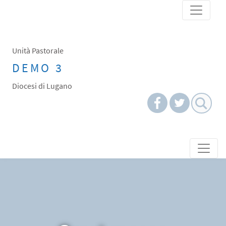
Skip
to
content
Unità Pastorale
DEMO 3
Diocesi di Lugano
Skip to content