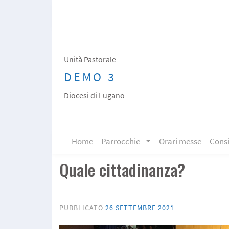
Skip
to
content
Unità Pastorale
DEMO 3
Diocesi di Lugano
Skip to content
Home
Parrocchie
Orari messe
Consi
Quale cittadinanza?
PUBBLICATO
26 SETTEMBRE 2021