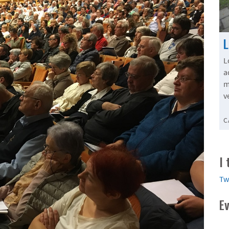
L
a
m
v
C
I
Tw
E