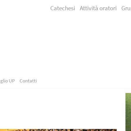
Catechesi
Attività oratori
Gru
glio UP
Contatti