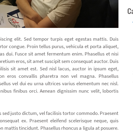
C
scing elit. Sed tempor turpis eget egestas mattis. Duis
tor congue. Proin tellus purus, vehicula et porta aliquet,
s dui. Fusce sit amet fermentum enim. Phasellus et nisi
pretium eros, sit amet suscipit sem consequat auctor. Duis
lisis sit amet est. Sed nisl lacus, auctor in ipsum eget,
on eros convallis pharetra non vel magna. Phasellus
ellus vel dui eu urna ultrices varius elementum nec nisl.
ibus finibus orci. Aenean dignissim nunc velit, lobortis
s sed justo dictum, vel facilisis tortor commodo. Praesent
onsequat ex. Praesent eleifend scelerisque neque, quis
n mattis tincidunt. Phasellus rhoncus a ligula at posuere.