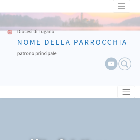
Skip
to
content
Diocesi di Lugano
NOME DELLA PARROCCHIA
patrono principale
Skip to content