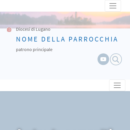
Skip
to
content
Diocesi di Lugano
NOME DELLA PARROCCHIA
patrono principale
Skip to content