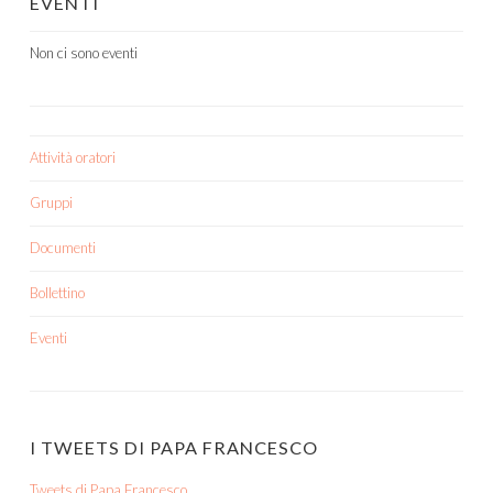
EVENTI
Non ci sono eventi
Attività oratori
Gruppi
Documenti
Bollettino
Eventi
I TWEETS DI PAPA FRANCESCO
Tweets di Papa Francesco