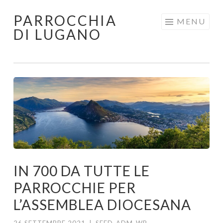
PARROCCHIA
Skip
MENU
DI LUGANO
to
content
IN 700 DA TUTTE LE
PARROCCHIE PER
L’ASSEMBLEA DIOCESANA
26 SETTEMBRE 2021
|
SEED_ADM_WP