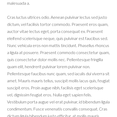
malesuada a.
Cras luctus ultrices odio. Aenean pulvinar lectus sed justo
dictum, vel facilisis tortor commodo. Praesent eros quam,
auctor vitae lectus eget, porta consequat ex. Praesent
eleifend scelerisque neque, quis pulvinar est faucibus sed.
Nunc vehicula eros non mattis tincidunt. Phasellus rhoncus
a ligula at posuere. Praesent commodo consectetur quam,
quis consectetur dolor mollis nec. Pellentesque fringilla
quam elit, hendrerit pulvinar lorem pulvinar non.
Pellentesque faucibus nunc quam, sed iaculis dui viverra sit
amet. Mauris mauris tellus, suscipit mollis lacus quis, feugiat
suscipit eros. Proin augue nibh, facilisis eget scelerisque
vel, dignissim feugiat eros. Nulla eget sapien felis.
Vestibulum porta augue vel erat pulvinar, id bibendum ligula
condimentum. Fusce venenatis convallis consequat. Cras
dictum ligula bibendum justo efficitur, at mollis mauris