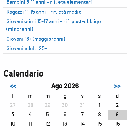
Bambini 6-11 anni – rif. età elementari
Ragazzi 11-15 anni – rif. età medie
Giovanissimi 15-17 anni – rif. post-obbligo
(minorenni)
Giovani 18+ (maggiorenni)
Giovani adulti 25+
Calendario
<<
Ago 2026
>>
l
m
m
g
v
s
d
27
28
29
30
31
1
2
3
4
5
6
7
8
9
10
11
12
13
14
15
16