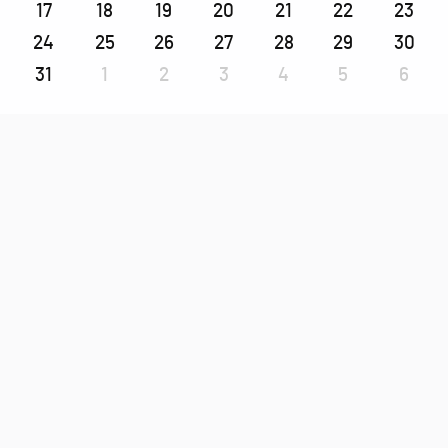
17
18
19
20
21
22
23
24
25
26
27
28
29
30
31
1
2
3
4
5
6
Eventi
Non ci sono eventi
I tweets di Papa Francesco
Tweets di Papa Francesco